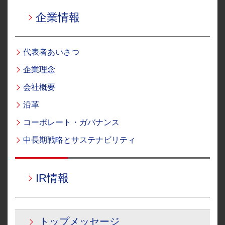
コーポレート・ガバナンス
株式情報
法定開示
企業情報
ウイルプラスチェッカーモータース株式会社
お問い合わせ
中長期戦略とサステナビリティ
IRカレンダー
IR資料
ウイルプラスモトーレン株式会社
お客様、お取引先の方、その他一般のお問い合わせ
English IR
代表者あいさつ
ウイルプラスモトーレン東京株式会社
株主還元
お知らせ
企業理念
当社株主、投資家の方、開示資料
ウイルプラス帝欧オリオン株式会社
及びM&Aに関するお問い合わせ
会社概要
FAQ
サステナビリティ
OGUNI株式会社
沿革
ウイルプラスリヒト株式会社
免責事項
コーポレート・ガバナンス
ウイルプラスアインス株式会社
中長期戦略とサステナビリティ
ディスクロジャーポリシー
ウイルプラスOGUNI株式会社
ウイルプラスエンハンス株式会社
IR情報
株式会社ENG
トップメッセージ