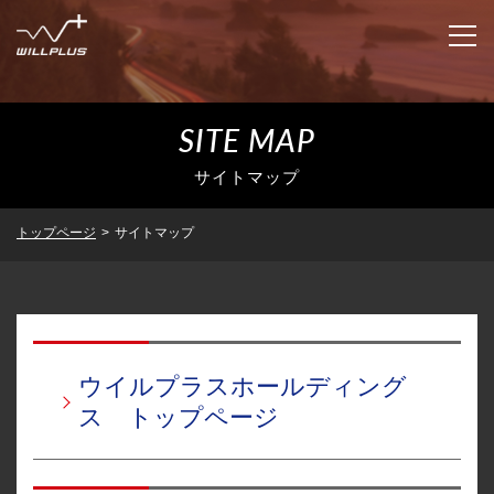
SITE MAP
企業情報
サイトマップ
IR情報
企業情報トップ
トップページ
>
サイトマップ
代表者あいさつ
ニュースリリース
IR情報トップ
企業理念
トップメッセージ
サステナビリティ
ニュースリリーストップ
会社概要
ウイルプラスホールディング
業績・財務
適時開示
グループ企業
ス トップページ
沿革
IRライブラリ
決算短信
採用情報
グループ企業トップ