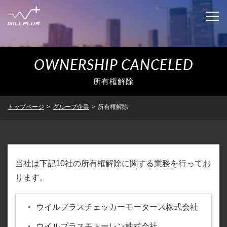
OWNERSHIP CANCELED
企業情報
所有権解除
IR情報
企業情報トップ
トップページ
>
グループ企業
>
所有権解除
代表者あいさつ
ニュースリリース
IR情報トップ
企業理念
トップメッセージ
サステナビリティ
ニュースリリーストップ
当社は下記10社の所有権解除に関する業務を行ってお
会社概要
ります。
業績・財務
適時開示
グループ企業
沿革
IRライブラリ
ウイルプラスチェッカーモータース株式会社
決算短信
採用情報
グループ企業トップ
ウイルプラスモトーレン株式会社