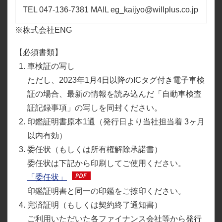
TEL 047-136-7381 MAIL eg_kaijyo@willplus.co.jp
※株式会社ENG
【必須書類】
車検証の写し
ただし、2023年1月4日以降のICタグ付き電子車検
証の場合、
最新の情報を読み込んだ「自動車検査
証記録事項」の写しを同封ください。
印鑑証明書原本1通（発行日より当社担当着 3ヶ月
以内有効）
委任状（もしくは所有権解除承諾書）
委任状は下記から印刷してご使用ください。
「委任状」
印鑑証明書と同一の印鑑をご捺印ください。
完済証明（もしくは契約終了通知書）
ご利用いただいた各ファイナンス会社等から発行