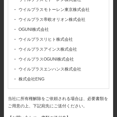
コーポレート・ガバナンス
株式情報
法定開示
ウイルプラスチェッカーモータース株式会社
お問い合わせ
ウイルプラスモトーレン東京株式会社
中長期戦略とサステナビリティ
IRカレンダー
IR資料
ウイルプラス帝欧オリオン株式会社
ウイルプラスモトーレン株式会社
お客様、お取引先の方、その他一般のお問い合わせ
English IR
ウイルプラスモトーレン東京株式会社
OGUNI株式会社
株主還元
お知らせ
当社株主、投資家の方、開示資料
ウイルプラスリヒト株式会社
ウイルプラス帝欧オリオン株式会社
及びM&Aに関するお問い合わせ
FAQ
サステナビリティ
OGUNI株式会社
ウイルプラスアインス株式会社
ウイルプラスリヒト株式会社
ウイルプラスOGUNI株式会社
免責事項
ウイルプラスエンハンス株式会社
ウイルプラスアインス株式会社
ディスクロジャーポリシー
ウイルプラスOGUNI株式会社
株式会社ENG
ウイルプラスエンハンス株式会社
当社に所有権解除をご依頼される場合は、必要書類を
株式会社ENG
ご用意の上、下記宛先にご送付ください。