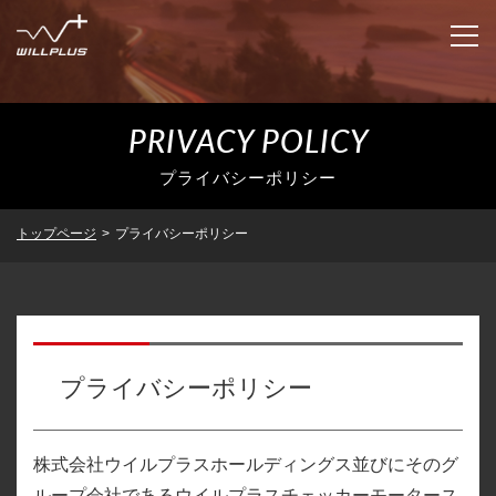
PRIVACY POLICY
企業情報
プライバシーポリシー
IR情報
企業情報トップ
トップページ
>
プライバシーポリシー
代表者あいさつ
ニュースリリース
IR情報トップ
企業理念
トップメッセージ
サステナビリティ
ニュースリリーストップ
会社概要
プライバシーポリシー
業績・財務
適時開示
グループ企業
沿革
IRライブラリ
決算短信
株式会社ウイルプラスホールディングス並びにそのグ
採用情報
グループ企業トップ
ループ会社であるウイルプラスチェッカーモータース