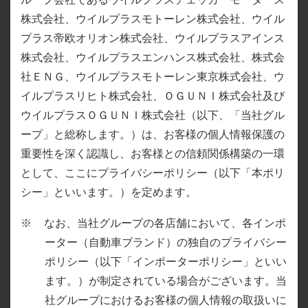
コーポレート・ガバナンス
株式情報
法定開示
株式会社、ウイルプラスモトーレン株式会社、ウイル
ウイルプラスチェッカーモータース株式会社
お問い合わせ
プラス帝欧オリオン株式会社、ウイルプラスアインス
中長期戦略とサステナビリティ
IRカレンダー
IR資料
株式会社、ウイルプラスエンハンス株式会社、株式会
ウイルプラスモトーレン株式会社
お客様、お取引先の方、その他一般のお問い合わせ
English IR
ウイルプラスモトーレン東京株式会社
社ＥＮＧ、ウイルプラスモトーレン東京株式会社、ウ
株主還元
お知らせ
イルプラスリヒト株式会社、ＯＧＵＮＩ株式会社及び
当社株主、投資家の方、開示資料
ウイルプラス帝欧オリオン株式会社
ウイルプラスＯＧＵＮＩ株式会社（以下、「当社グル
及びM&Aに関するお問い合わせ
FAQ
サステナビリティ
OGUNI株式会社
ープ」と総称します。）は、お客様の個人情報保護の
ウイルプラスリヒト株式会社
重要性を深く認識し、お客様との信頼関係構築の一環
免責事項
として、ここにプライバシーポリシー（以下「本ポリ
ウイルプラスアインス株式会社
シー」といいます。）を定めます。
ディスクロジャーポリシー
ウイルプラスOGUNI株式会社
なお、当社グループの各店舗において、各インポ
ウイルプラスエンハンス株式会社
ーター（自動車ブランド）の独自のプライバシー
ポリシー（以下「インポーターポリシー」といい
株式会社ENG
ます。）が制定されている場合がございます。当
社グループにおけるお客様の個人情報の取扱いに