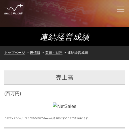
連結経営成績
企業情報
IR情報
企業情報トップ
トップページ
>
IR情報
>
業績・財務
>
連結経営成績
代表者あいさつ
ニュースリリース
IR情報トップ
売上高
企業理念
トップメッセージ
サステナビリティ
ニュースリリーストップ
(百万円)
会社概要
業績・財務
適時開示
グループ企業
沿革
IRライブラリ
決算短信
このコンテンツは、ブラウザの設定でJavascriptを有効にすることで表示されます。
採用情報
グループ企業トップ