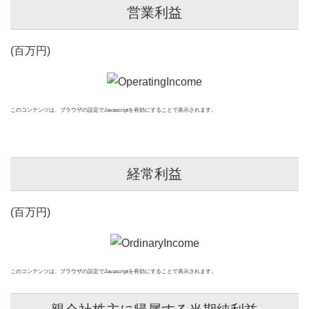
コーポレート・ガバナンス
株式情報
営業利益
法定開示
ウイルプラスチェッカーモータース株式会社
お問い合わせ
中長期戦略とサステナビリティ
IRカレンダー
IR資料
(百万円)
ウイルプラスモトーレン株式会社
お客様、お取引先の方、その他一般のお問い合わせ
English IR
ウイルプラスモトーレン東京株式会社
株主還元
お知らせ
当社株主、投資家の方、開示資料
このコンテンツは、ブラウザの設定でJavascriptを有効にすることで表示されます。
ウイルプラス帝欧オリオン株式会社
及びM&Aに関するお問い合わせ
FAQ
サステナビリティ
OGUNI株式会社
ウイルプラスリヒト株式会社
免責事項
経常利益
ウイルプラスアインス株式会社
ディスクロジャーポリシー
ウイルプラスOGUNI株式会社
(百万円)
ウイルプラスエンハンス株式会社
このコンテンツは、ブラウザの設定でJavascriptを有効にすることで表示されます。
株式会社ENG