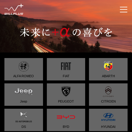
企業情報
IR情報
企業情報トップ
代表者あいさつ
ニュースリリース
IR情報トップ
ALFA ROMEO
FIAT
ABARTH
企業理念
トップメッセージ
サステナビリティ
ニュースリリーストップ
会社概要
Jeep
PEUGEOT
CITROEN
業績・財務
適時開示
グループ企業
沿革
IRライブラリ
決算短信
採用情報
グループ企業トップ
DS
BYD
HYUNDAI