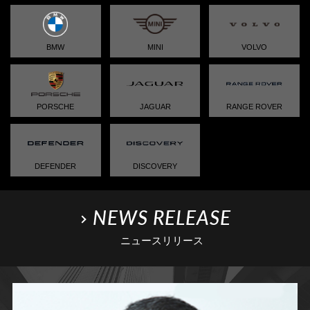
コーポレート・ガバナンス
株式情報
法定開示
お問い合わせ
中長期戦略とサステナビリティ
IRカレンダー
BMW
MINI
VOLVO
IR資料
お客様、お取引先の方、その他一般のお問い合わせ
English IR
株主還元
お知らせ
当社株主、投資家の方、開示資料
PORSCHE
JAGUAR
RANGE ROVER
及びM&Aに関するお問い合わせ
FAQ
サステナビリティ
免責事項
DEFENDER
DISCOVERY
ディスクロジャーポリシー
NEWS RELEASE
ニュースリリース