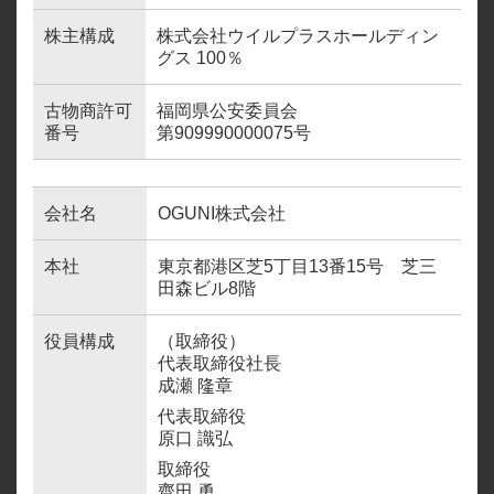
株主構成
株式会社ウイルプラスホールディン
グス 100％
古物商許可
福岡県公安委員会
番号
第909990000075号
会社名
OGUNI株式会社
本社
東京都港区芝5丁目13番15号 芝三
田森ビル8階
役員構成
（取締役）
代表取締役社長
成瀬 隆章
代表取締役
原口 識弘
取締役
齊田 勇