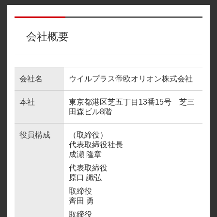
コーポレート・ガバナンス
株式情報
法定開示
ウイルプラスチェッカーモータース株式会社
お問い合わせ
中長期戦略とサステナビリティ
IRカレンダー
会社概要
IR資料
ウイルプラスモトーレン株式会社
お客様、お取引先の方、その他一般のお問い合わせ
English IR
ウイルプラスモトーレン東京株式会社
株主還元
お知らせ
当社株主、投資家の方、開示資料
会社名
ウイルプラス帝欧オリオン株式会社
ウイルプラス帝欧オリオン株式会社
及びM&Aに関するお問い合わせ
FAQ
サステナビリティ
OGUNI株式会社
本社
東京都港区芝五丁目13番15号 芝三
ウイルプラスリヒト株式会社
免責事項
田森ビル8階
ウイルプラスアインス株式会社
役員構成
（取締役）
ディスクロジャーポリシー
ウイルプラスOGUNI株式会社
代表取締役社長
成瀬 隆章
ウイルプラスエンハンス株式会社
代表取締役
原口 識弘
取締役
株式会社ENG
齊田 勇
取締役