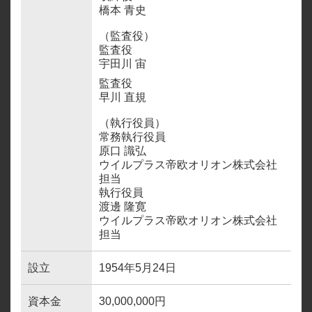
所有権解除
橋本 青史
（監査役）
監査役
宇田川 宙
監査役
早川 直規
（執行役員）
常務執行役員
原口 識弘
ウイルプラス帝欧オリオン株式会社
担当
執行役員
渡邊 隆寛
ウイルプラス帝欧オリオン株式会社
担当
設立
1954年5月24日
資本金
30,000,000円