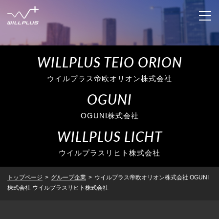
WILLPLUS TEIO ORION
企業情報
ウイルプラス帝欧オリオン株式会社
IR情報
企業情報トップ
OGUNI
OGUNI株式会社
代表者あいさつ
ニュースリリース
IR情報トップ
WILLPLUS LICHT
企業理念
トップメッセージ
サステナビリティ
ニュースリリーストップ
ウイルプラスリヒト株式会社
会社概要
業績・財務
適時開示
グループ企業
トップページ
>
グループ企業
>
ウイルプラス帝欧オリオン株式会社 OGUNI
株式会社 ウイルプラスリヒト株式会社
沿革
IRライブラリ
決算短信
採用情報
グループ企業トップ